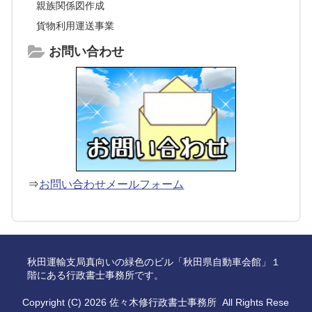
親族関係図作成
貨物利用運送事業
お問い合わせ
⇒
お問い合わせメールフォーム
秋田運輸支局真向いの緑色のビル「秋田県自動車会館」１
階にある行政書士事務所です。
Copyright (C) 2026
佐々木修行政書士事務所
All Rights Rese